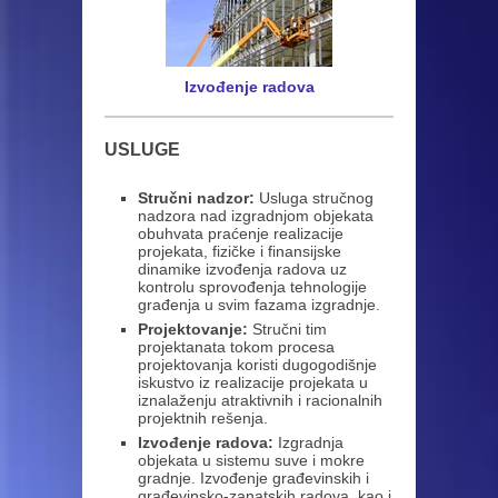
Izvođenje radova
USLUGE
Stručni nadzor:
Usluga stručnog
nadzora nad izgradnjom objekata
obuhvata praćenje realizacije
projekata, fizičke i finansijske
dinamike izvođenja radova uz
kontrolu sprovođenja tehnologije
građenja u svim fazama izgradnje.
Projektovanje:
Stručni tim
projektanata tokom procesa
projektovanja koristi dugogodišnje
iskustvo iz realizacije projekata u
iznalaženju atraktivnih i racionalnih
projektnih rešenja.
Izvođenje radova:
Izgradnja
objekata u sistemu suve i mokre
gradnje. Izvođenje građevinskih i
građevinsko-zanatskih radova, kao i