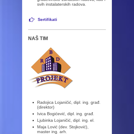
svih instalaterskih radova.
Sertifikati
NAŠ TIM
Radojica Lojaničić,
dipl. ing. građ.
(direktor)
Ivica Bogićević,
dipl. ing. građ.
Ljubinka Lojaničić,
dipl. ing. el.
Maja Lović
(dev. Stojković)
,
master ing. arh.