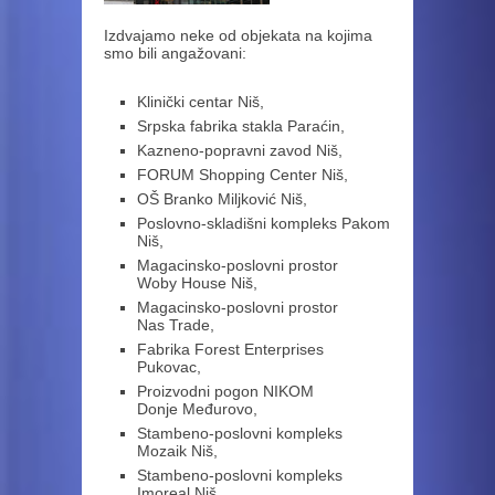
Izdvajamo neke od objekata na kojima
smo bili angažovani:
Klinički centar Niš,
Srpska fabrika stakla Paraćin,
Kazneno-popravni zavod Niš,
FORUM Shopping Center Niš,
OŠ Branko Miljković Niš,
Poslovno-skladišni kompleks Pakom
Niš,
Magacinsko-poslovni prostor
Woby House Niš,
Magacinsko-poslovni prostor
Nas Trade,
Fabrika Forest Enterprises
Pukovac,
Proizvodni pogon NIKOM
Donje Međurovo,
Stambeno-poslovni kompleks
Mozaik Niš,
Stambeno-poslovni kompleks
Imoreal Niš,