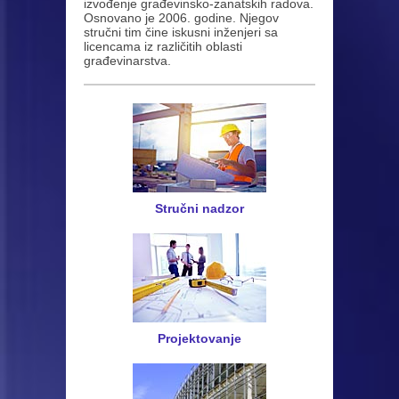
izvođenje građevinsko-zanatskih radova.
Osnovano je 2006. godine. Njegov
stručni tim čine iskusni inženjeri sa
licencama iz različitih oblasti
građevinarstva.
Stručni nadzor
Projektovanje