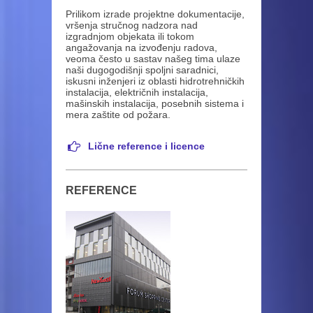
Prilikom izrade projektne dokumentacije,
vršenja stručnog nadzora nad
izgradnjom objekata ili tokom
angažovanja na izvođenju radova,
veoma često u sastav našeg tima ulaze
naši dugogodišnji spoljni saradnici,
iskusni inženjeri iz oblasti hidrotrehničkih
instalacija, električnih instalacija,
mašinskih instalacija, posebnih sistema i
mera zaštite od požara.
Lične reference i licence
REFERENCE