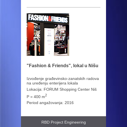
"Fashion & Friends", lokal u Nišu
Izvođenje građevinsko-zanatskih radova
na uređenju enterijera lokala
Lokacija: FORUM Shopping Center Niš
2
P = 400 m
Period angažovanja: 2016
RBD Project Engineering