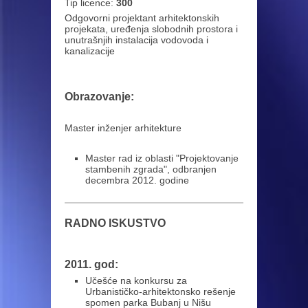
Tip licence:
300
Odgovorni projektant arhitektonskih
projekata, uređenja slobodnih prostora i
unutrašnjih instalacija vodovoda i
kanalizacije
Obrazovanje:
Master inženjer arhitekture
Master rad iz oblasti "Projektovanje
stambenih zgrada", odbranjen
decembra 2012. godine
RADNO ISKUSTVO
2011. god:
Učešće na konkursu za
Urbanističko-arhitektonsko rešenje
spomen parka Bubanj u Nišu