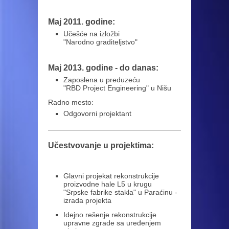
Maj 2011. godine:
Učešće na izložbi
"Narodno graditeljstvo"
Maj 2013. godine - do danas:
Zaposlena u preduzeću
"RBD Project Engineering" u Nišu
Radno mesto:
Odgovorni projektant
Učestvovanje u projektima:
Glavni projekat rekonstrukcije
proizvodne hale L5 u krugu
"Srpske fabrike stakla" u Paraćinu -
izrada projekta
Idejno rešenje rekonstrukcije
upravne zgrade sa uređenjem