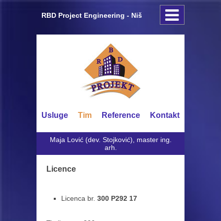
RBD Project Engineering - Niš
Usluge
Tim
Reference
Kontakt
Maja Lović (dev. Stojković), master ing.
arh.
Licence
Licenca br.
300 P292 17